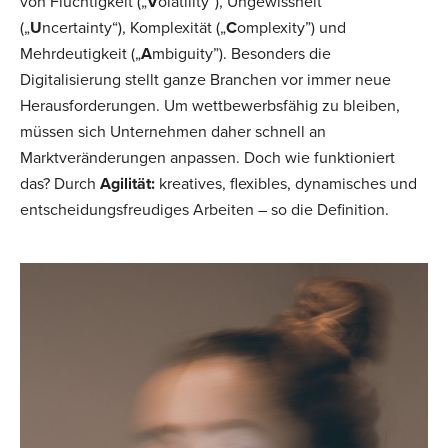
von Flüchtigkeit („
V
olatility“), Ungewissheit
(„
U
ncertainty“), Komplexität („
C
omplexity”) und
Mehrdeutigkeit („
A
mbiguity”). Besonders die
Digitalisierung stellt ganze Branchen vor immer neue
Herausforderungen. Um wettbewerbsfähig zu bleiben,
müssen sich Unternehmen daher schnell an
Marktveränderungen anpassen. Doch wie funktioniert
das? Durch
Agilität:
kreatives, flexibles, dynamisches und
entscheidungsfreudiges Arbeiten – so die Definition.